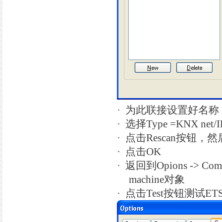
·
为此联接设置好名称
·
选择
Type =KNX net/I
·
点击
Rescan
按钮，然
·
点击
OK
·
返回到
Opions -> Com
machine
对象
·
点击
Test
按钮测试
ET